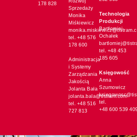
Rozwój
178 828
Sprzedaży
Technologia
Monika
Produkcji
Miśkiewicz
Bartłomiej
monika.miskiewicz@tistram.
Ochałek
tel. +48 576
bartlomiej@tist
178 600
tel. +48 453
185 605
Administracja
i Systemy
Księgowość
Zarządzania
Anna
Jakością
Szumowicz
Jolanta Bała
ksiegowosc@tis
jolanta.bala@tistram.com
tel.
tel. +48 516
+48 600 539 40
727 813