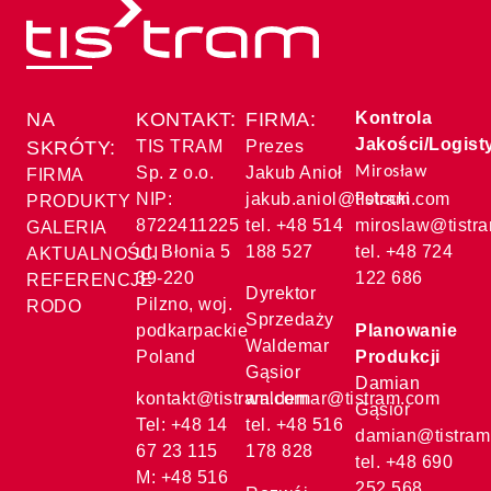
NA
KONTAKT:
FIRMA:
Kontrola
Jakości/Logist
SKRÓTY:
TIS TRAM
Prezes
Sp. z o.o.
Jakub Anioł
Mirosław
FIRMA
NIP:
jakub.aniol@tistram.com
Potocki
PRODUKTY
8722411225
tel. +48 514
miroslaw@tistr
GALERIA
ul. Błonia 5
188 527
tel. +48 724
AKTUALNOŚCI
39-220
122 686
REFERENCJE
Dyrektor
Pilzno, woj.
RODO
Sprzedaży
podkarpackie
Planowanie
Waldemar
Poland
Produkcji
Gąsior
Damian
kontakt@tistram.com
waldemar@tistram.com
Gąsior
Tel: +48 14
tel. +48 516
damian@tistram
67 23 115
178 828
tel. +48 690
M: +48 516
252 568