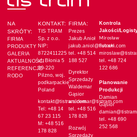
NA
KONTAKT:
FIRMA:
Kontrola
Jakości/Logist
SKRÓTY:
TIS TRAM
Prezes
Sp. z o.o.
Jakub Anioł
Mirosław
FIRMA
NIP:
jakub.aniol@tistram.com
Potocki
PRODUKTY
8722411225
tel. +48 514
miroslaw@tistr
GALERIA
ul. Błonia 5
188 527
tel. +48 724
AKTUALNOŚCI
39-220
122 686
REFERENCJE
Dyrektor
Pilzno, woj.
RODO
Sprzedaży
podkarpackie
Planowanie
Waldemar
Poland
Produkcji
Gąsior
Damian
kontakt@tistram.com
waldemar@tistram.com
Gąsior
Tel: +48 14
tel. +48 516
damian@tistram
67 23 115
178 828
tel. +48 690
M: +48 516
252 568
Rozwój
178 828
Sprzedaży