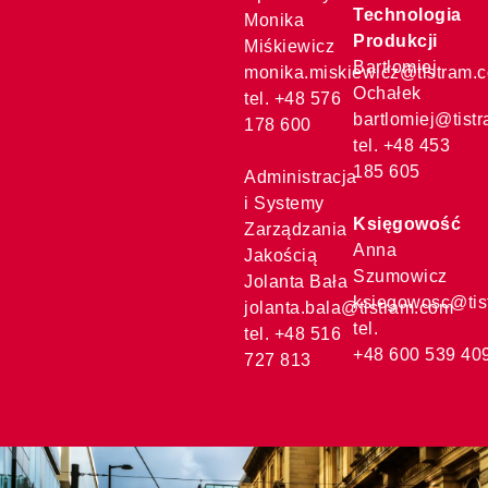
Technologia
Monika
Produkcji
Miśkiewicz
Bartłomiej
monika.miskiewicz@tistram.
Ochałek
tel. +48 576
bartlomiej@tist
178 600
tel. +48 453
185 605
Administracja
i Systemy
Księgowość
Zarządzania
Anna
Jakością
Szumowicz
Jolanta Bała
ksiegowosc@tis
jolanta.bala@tistram.com
tel.
tel. +48 516
+48 600 539 40
727 813