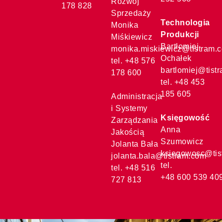
Rozwój
178 828
Sprzedaży
Technologia
Monika
Produkcji
Miśkiewicz
Bartłomiej
monika.miskiewicz@tistram.
Ochałek
tel. +48 576
bartlomiej@tist
178 600
tel. +48 453
185 605
Administracja
i Systemy
Księgowość
Zarządzania
Anna
Jakością
Szumowicz
Jolanta Bała
ksiegowosc@tis
jolanta.bala@tistram.com
tel.
tel. +48 516
+48 600 539 40
727 813