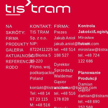
NA
KONTAKT:
FIRMA:
Kontrola
Jakości/Logist
SKRÓTY:
TIS TRAM
Prezes
Sp. z o.o.
Jakub Anioł
Mirosław
FIRMA
NIP:
jakub.aniol@tistram.com
Potocki
PRODUKTY
8722411225
tel. +48 514
miroslaw@tistr
GALERIA
ul. Błonia 5
188 527
tel. +48 724
AKTUALNOŚCI
39-220
122 686
REFERENCJE
Dyrektor
Pilzno, woj.
RODO
Sprzedaży
podkarpackie
Planowanie
Waldemar
Poland
Produkcji
Gąsior
Damian
kontakt@tistram.com
waldemar@tistram.com
Gąsior
Tel: +48 14
tel. +48 516
damian@tistram
67 23 115
178 828
tel. +48 690
M: +48 516
252 568