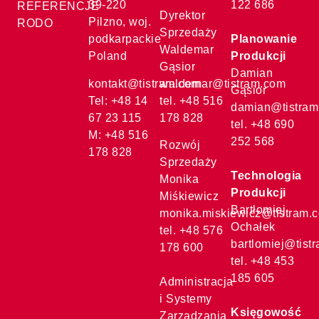
39-220
122 686
REFERENCJE
Dyrektor
Pilzno, woj.
RODO
Sprzedaży
podkarpackie
Planowanie
Waldemar
Poland
Produkcji
Gąsior
Damian
kontakt@tistram.com
waldemar@tistram.com
Gąsior
Tel: +48 14
tel. +48 516
damian@tistram
67 23 115
178 828
tel. +48 690
M: +48 516
252 568
Rozwój
178 828
Sprzedaży
Technologia
Monika
Produkcji
Miśkiewicz
Bartłomiej
monika.miskiewicz@tistram.
Ochałek
tel. +48 576
bartlomiej@tist
178 600
tel. +48 453
185 605
Administracja
i Systemy
Księgowość
Zarządzania