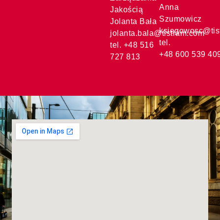
Anna
Jakością
Szumowicz
Jolanta Bała
ksiegowosc@tis
jolanta.bala@tistram.com
tel.
tel. +48 516
+48 600 539 40
727 813