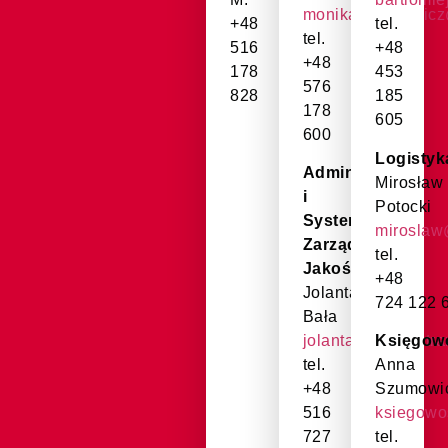
monika.miskiewicz
+48
tel.
tel.
516
+48
+48
178
453
576
828
185
178
605
600
Logistyk
Administracja
Mirosław
i
Potocki
Systemy
miroslaw
Zarządzania
tel.
Jakością
+48
Jolanta
724 122 
Bała
jolanta.bala@tistr
Księgow
tel.
Anna
+48
Szumowi
516
ksiegowo
727
tel.