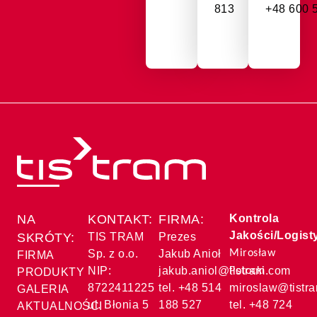
813
+48 600 
NA
KONTAKT:
FIRMA:
Kontrola
Jakości/Logist
SKRÓTY:
TIS TRAM
Prezes
Sp. z o.o.
Jakub Anioł
Mirosław
FIRMA
NIP:
jakub.aniol@tistram.com
Potocki
PRODUKTY
8722411225
tel. +48 514
miroslaw@tistr
GALERIA
ul. Błonia 5
188 527
tel. +48 724
AKTUALNOŚCI