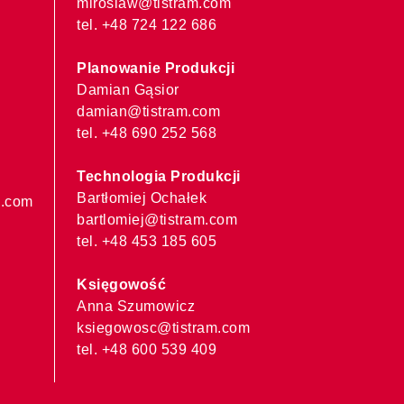
miroslaw@tistram.com
tel. +48 724 122 686
Planowanie Produkcji
Damian Gąsior
damian@tistram.com
tel. +48 690 252 568
Technologia Produkcji
Bartłomiej Ochałek
m.com
bartlomiej@tistram.com
tel. +48 453 185 605
Księgowość
Anna Szumowicz
ksiegowosc@tistram.com
tel. +48 600 539 409