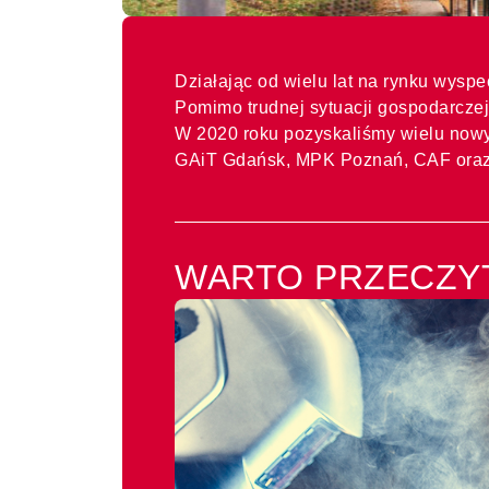
Działając od wielu lat na rynku wysp
Pomimo trudnej sytuacji gospodarczej
W 2020 roku pozyskaliśmy wielu now
GAiT Gdańsk, MPK Poznań, CAF ora
WARTO PRZECZY