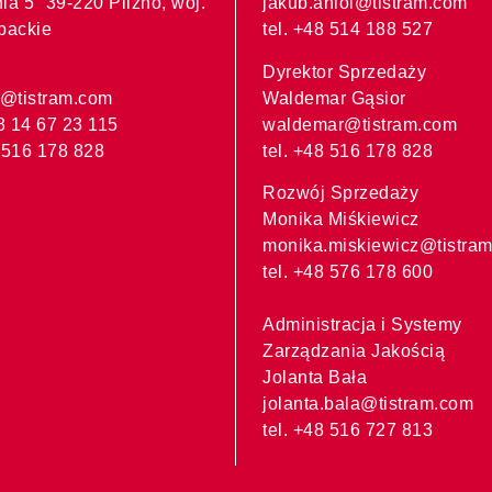
nia 5 39-220 Pilzno, woj.
jakub.aniol@tistram.com
rpackie
tel. +48 514 188 527
Dyrektor Sprzedaży
t@tistram.com
Waldemar Gąsior
48 14 67 23 115
waldemar@tistram.com
 516 178 828
tel. +48 516 178 828
Rozwój Sprzedaży
Monika Miśkiewicz
monika.miskiewicz@tistra
tel. +48 576 178 600
Administracja i Systemy
Zarządzania Jakością
Jolanta Bała
jolanta.bala@tistram.com
tel. +48 516 727 813