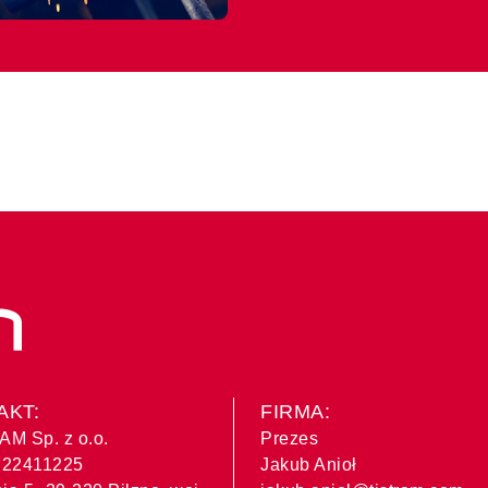
AKT:
FIRMA:
AM Sp. z o.o.
Prezes
8722411225
Jakub Anioł