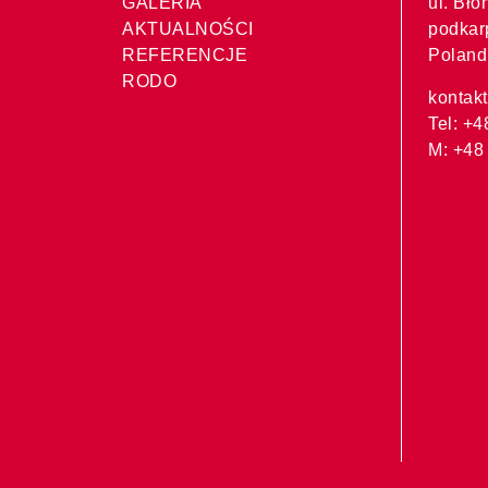
GALERIA
ul. Bło
AKTUALNOŚCI
podka
REFERENCJE
Poland
RODO
kontak
Tel: +
M: +48