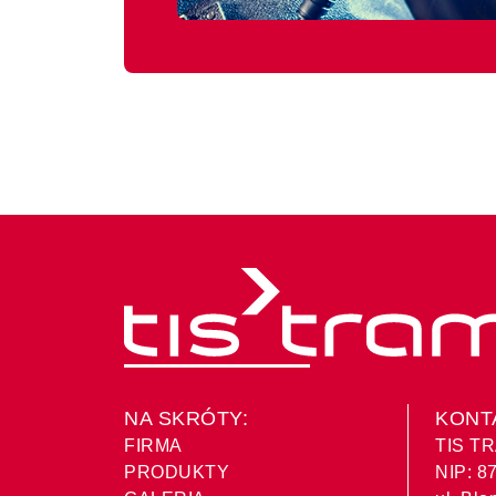
NA SKRÓTY:
KONT
FIRMA
TIS TR
PRODUKTY
NIP: 